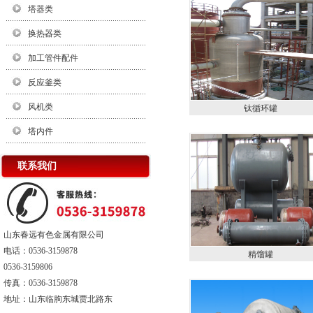
塔器类
换热器类
加工管件配件
反应釜类
风机类
钛循环罐
塔内件
联系我们
山东春远有色金属有限公司
电话：0536-3159878
精馏罐
0536-3159806
传真：0536-3159878
地址：山东临朐东城贾北路东