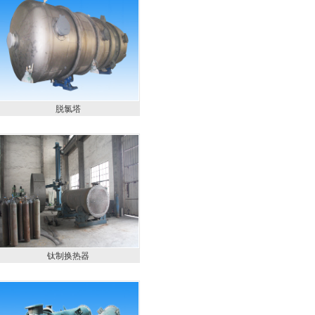
脱氯塔
钛制换热器